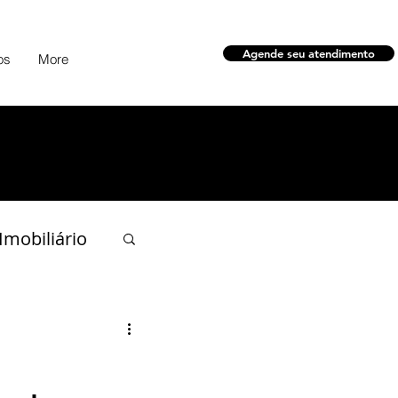
Agende seu atendimento
os
More
 Imobiliário