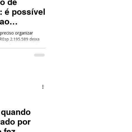
ão de
: é possível
 ao
 preciso organizar
assinatura que consta no
, um acordo bem
erante o credor…mas
de e surpresa no futuro.
: quando
rado por
 fez