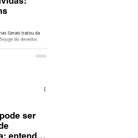
vidas:
ns
nas Gerais tratou da
cônjuge do devedor,
de comunhão parcial de
 pode ser
de
a: entenda