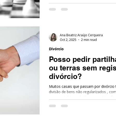
emocional, medo de “piorar as coisas”
há escolha. Do ponto de vista técnico, 
Direito não presume que toda assinatura 
como a decisão foi tomada, em que con
Ana Beatriz Araújo Cerqueira
Oct 2, 2025
2 min read
Divórcio
Posso pedir partilh
ou terras sem regi
divórcio?
Muitos casais que passam por divórcio
divisão de bens não regularizados , com
ou maquinário agrícola sem registro form
possível incluir esses bens na partilha
Tribunal de Justiça de Minas Gerais (TJMG) analisou um
que ilustra bem a questão: Apelação Cí