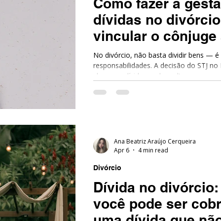
Como fazer a gest
dívidas no divórcio
vincular o cônjuge
pagamento?
No divórcio, não basta dividir bens — é
responsabilidades. A decisão do STJ no REsp 2.195.589 deixa
claro que dívidas podem ultrapassar a 
contrato e atingir o cônjuge. Por isso
elaborado pode não eliminar o risco p
pode ser a diferença entre previsibilida
Ana Beatriz Araújo Cerqueira
Apr 6
4 min read
Divórcio
Dívida no divórcio
você pode ser cob
uma dívida que não