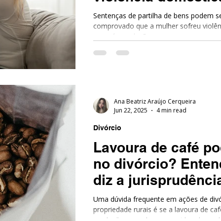
o risco jurídico
Sentenças de partilha de bens podem s
comprovado que a mulher sofreu violên
ou após a relação.
Ana Beatriz Araújo Cerqueira
Jun 22, 2025
4 min read
Divórcio
Lavoura de café po
no divórcio? Enten
diz a jurisprudênci
Uma dúvida frequente em ações de div
propriedade rurais é se a lavoura de ca
produções – pode ser considerada um bem comum a ser