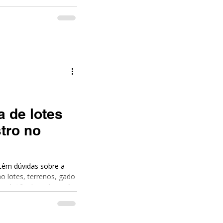
, sensação de que não
isso importa. Muito. O
é livre. Ele analisa
texto, com quais infor
a de lotes
stro no
 têm dúvidas sobre a
o lotes, terrenos, gado
al. Afinal, será que é
? Recentemente, o
 caso
vel 1.0000.25.156819-