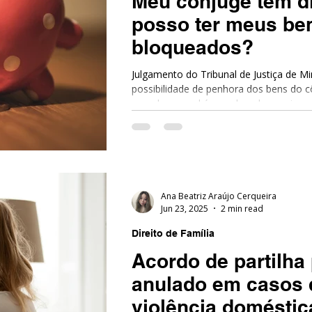
Meu cônjuge tem dí
posso ter meus be
bloqueados?
Julgamento do Tribunal de Justiça de Mi
possibilidade de penhora dos bens do 
quando o casal é casado sob o regime 
bens.
Ana Beatriz Araújo Cerqueira
Jun 23, 2025
2 min read
Direito de Família
Acordo de partilha
anulado em casos 
violência doméstic