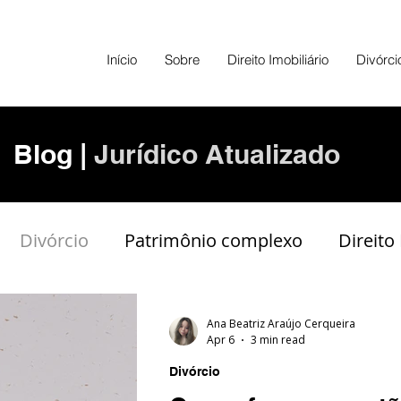
Início
Sobre
Direito Imobiliário
Divórci
Blog |
Jurídico Atualizado
Divórcio
Patrimônio complexo
Direito
Contrato
Dívidas
Ana Beatriz Araújo Cerqueira
Apr 6
3 min read
Divórcio