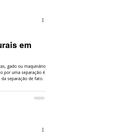
r, julgamento em
regime de comunhão
urais em
ras, gado ou maquinário
do por uma separação é
 da separação de fato.