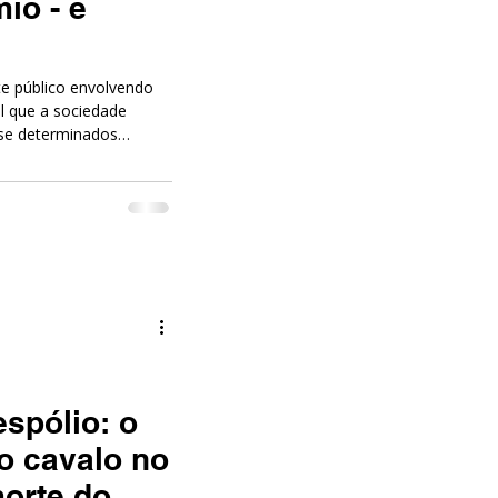
io - é
e público envolvendo
l que a sociedade
 se determinados
zir efeitos
te, marcado por fatos
te provocam reações
espólio: o
o cavalo no
morte do