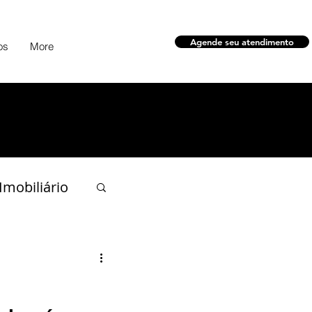
Agende seu atendimento
os
More
 Imobiliário