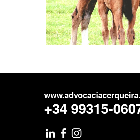
www.advocaciacerqueira
+34 99315-060