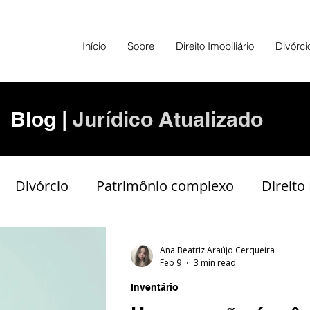
Início
Sobre
Direito Imobiliário
Divórci
Blog |
Jurídico Atualizado
Divórcio
Patrimônio complexo
Direito
Contrato
Dívidas
Ana Beatriz Araújo Cerqueira
Feb 9
3 min read
Inventário