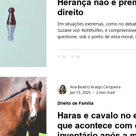
Herança não é prêm
direito
Em situações extremas, como no debat
Suzane von Richthofen, é compreensíve
questione, sob o ponto de vista moral,
comportamentos deveriam ou não produ
patrimoniais. Trata-se de um caso-limi
graves e excepcionais, que naturalmen
emocionais intensas.
Ana Beatriz Araújo Cerqueira
Jun 15, 2025
2 min read
Direito de Família
Haras e cavalo no 
que acontece com 
inventário após a 