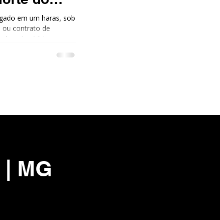
rigado em um haras, sob
 ou contrato de
 do animal falece.
despesas? O haras pode
 | MG