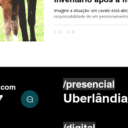
dono
Imagine a situação: um cavalo está ab
responsabilidade de um pensionamento
hospedagem. De repente, o proprietário
Quem cuida do cavalo? Quem paga as 
se desfazer dele?
/presencial
.com
Uberlândia
7
/digital