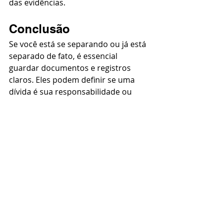
das evidências.
Conclusão
Se você está se separando ou já está 
separado de fato, é essencial 
guardar documentos e registros 
claros. Eles podem definir se uma 
dívida é sua responsabilidade ou 
apenas do ex-cônjuge, além de 
proteger seu patrimônio e garantir o 
direito à meação.
📌 Dica prática: mantenha 
comprovantes de residência, 
movimentações financeiras 
separadas e qualquer documento 
que indique a vida independente do 
casal. Quanto mais organizado e 