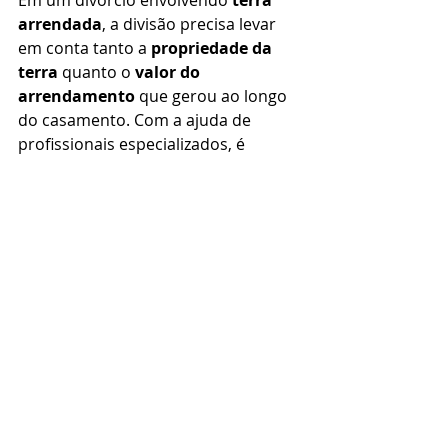
arrendada
, a divisão precisa levar 
em conta tanto a 
propriedade da 
terra
 quanto o 
valor do 
arrendamento
 que gerou ao longo 
do casamento. Com a ajuda de 
profissionais especializados, é 
possível fazer a divisão de forma 
justa, sem prejuízos para nenhuma 
das partes.
💬 
Tem dúvidas sobre como dividir 
bens com arrendamento no 
divórcio?
 Entre em contato com um 
especialista pelo WhatsApp (34) 
99315-007! Estamos aqui para ajudar 
você em 
Uberlândia e região
! 📲
Divórcio