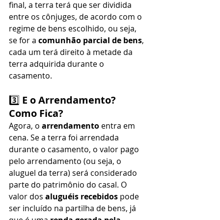
final, a terra terá que ser dividida 
entre os cônjuges, de acordo com o 
regime de bens escolhido, ou seja, 
se for a 
comunhão parcial de bens
, 
cada um terá direito à metade da 
terra adquirida durante o 
casamento.
3️⃣ 
E o Arrendamento? 
Como Fica?
Agora, o 
arrendamento
 entra em 
cena. Se a terra foi arrendada 
durante o casamento, o valor pago 
pelo arrendamento (ou seja, o 
aluguel da terra) será considerado 
parte do patrimônio do casal. O 
valor dos 
aluguéis recebidos
 pode 
ser incluído na partilha de bens, já 
que é uma 
renda gerada pela 