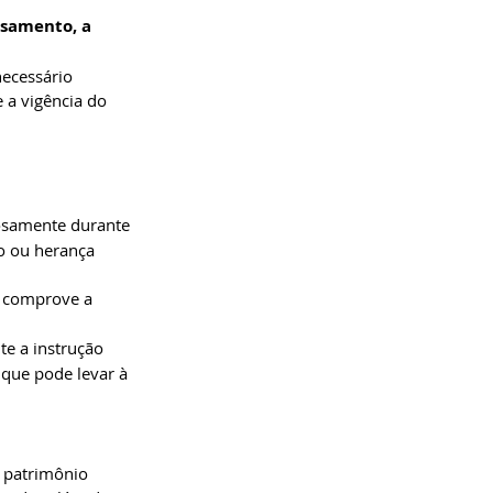
asamento, a 
necessário 
 a vigência do 
osamente durante 
o ou herança 
 comprove a 
te a instrução 
que pode levar à 
 patrimônio 