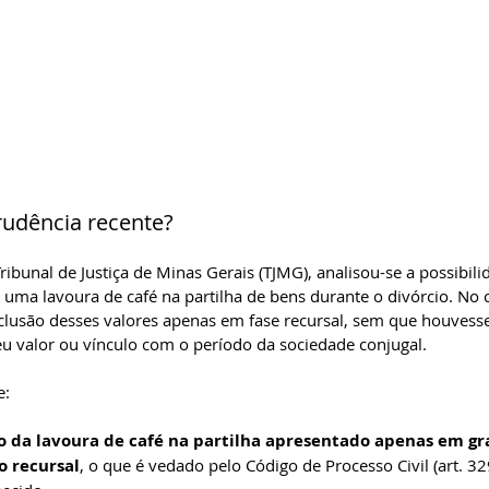
prudência recente?
ibunal de Justiça de Minas Gerais (TJMG), analisou-se a possibili
 uma lavoura de café na partilha de bens durante o divórcio. No c
inclusão desses valores apenas em fase recursal, sem que houves
seu valor ou vínculo com o período da sociedade conjugal.
e:
o da lavoura de café na partilha apresentado apenas em gra
o recursal
, o que é vedado pelo Código de Processo Civil (art. 329,