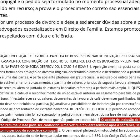
conjugal e o pedido seja formulado no momento processual adeq
ido em recurso; a prova e o procedimento correto são essenciais 
tes.
or um processo de divórcio e deseja esclarecer dúvidas sobre a p
 advogados especializados em Direito de Família. Estamos prontos
respeitados com ética e eficiência.
ELAÇÃO CÍVEL. AÇÃO DE DIVÓRCIO. PARTILHA DE BENS. PRELIMINAR DE INOVAÇÃO RECURSAL SU
O CASAMENTO. CONSTRUÇÃO EM TERRENO DE TERCEIRO. EXTRATOS BANCÁRIOS. PRELIMINAR 
 NA PARTE CONHECIDA, DESPROVIDO. I. CASO EM EXAME 1. Apelação cível interposta contra
os formulados em ação de divórcio litigioso, decretando o divórcio e determinando a partilh
 a uma das partes. A parte apelante pleiteou, em grau recursal, a inclusão de outros bens m
ão estável anterior ao casamento, a partilha de valores oriundos de suposta lavoura alienada
e terceiro, além da juntada de extratos bancários referentes a período mais amplo. II. QU
 definir se é cabível o reconhecimento de união estável anterior ao casamento para fins de p
o; (ii) estabelecer se os valores decorrentes de lavoura de café devem ser partilhados; (i
 deve ser incluído na partilha; (iv) analisar a possibilidade de indenização por construção 
ríodo de apresentação de extratos bancários. III. RAZÕES DE DECIDIR 3. O pedido de reconh
tos patrimoniais não foi apresentado na petição inicial nem debatido na fase de instrução, c
 O pedido de inclusão de 
 do Código de Processo Civil, de modo que não pode ser conhecido. 4.
ção recursal e não pode ser conhecido, uma vez que f oi apresentado após a sentença, s
 com o período da sociedade conjugal.
 5. O bem móvel pleiteado (motocicleta) foi adquirido
 autos, tratando-se de bem particular nos termos do art. 1.659, I, do Código Civil, não se s