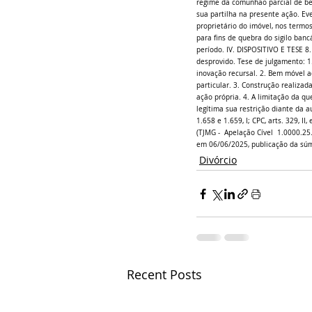
regime da comunhão parcial de bens
sua partilha na presente ação. Ev
proprietário do imóvel, nos termos
para fins de quebra do sigilo banc
período. IV. DISPOSITIVO E TESE 8
desprovido. Tese de julgamento: 1
inovação recursal. 2. Bem móvel a
particular. 3. Construção realiza
ação própria. 4. A limitação da qu
legítima sua restrição diante da au
1.658 e 1.659, I; CPC, arts. 329, I
(TJMG -  Apelação Cível  1.0000.25
em 06/06/2025, publicação da sú
Divórcio
Recent Posts