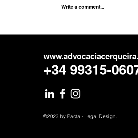
Como fazer a gestão de
Write a comment...
dívidas no divórcio: é
possível vincular o
cônjuge ao pagamento?
www.advocaciacerqueira
+34 99315-060
©2023 by Pacta - Legal Design.