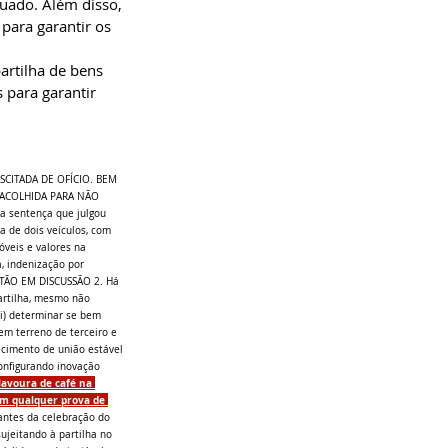
uado. Além disso, 
para garantir os 
artilha de bens 
 para garantir 
SCITADA DE OFÍCIO. BEM 
ACOLHIDA PARA NÃO 
 sentença que julgou 
a de dois veículos, com 
óveis e valores na 
, indenização por 
ESTÃO EM DISCUSSÃO 2. Há 
artilha, mesmo não 
ii) determinar se bem 
em terreno de terceiro e 
ecimento de união estável 
onfigurando inovação 
lavoura de café na 
em qualquer prova de 
 antes da celebração do 
ujeitando à partilha no 