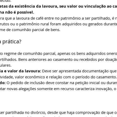
hecido.
tas da existência da lavoura, seu valor ou vinculação ao c
ha não é possível.
ara que a lavoura de café entre no patrimônio a ser partilhado, é 
utos ou o patrimônio rural foram adquiridos ou gerados durante
me de comunhão parcial de bens.
 prática?
No regime de comunhão parcial, apenas os bens adquiridos oner
rtilhados. Bens anteriores ao casamento ou recebidos por doaçã
lares.
a e valor da lavoura:
 Deve ser apresentada documentação que
tividade, valor econômico e relação com o período do casamento.
do:
 O pedido de inclusão deve constar na petição inicial ou duran
tar novas alegações somente em recurso caracteriza inovação, o 
ser partilhada no divórcio, desde que haja comprovação de que o