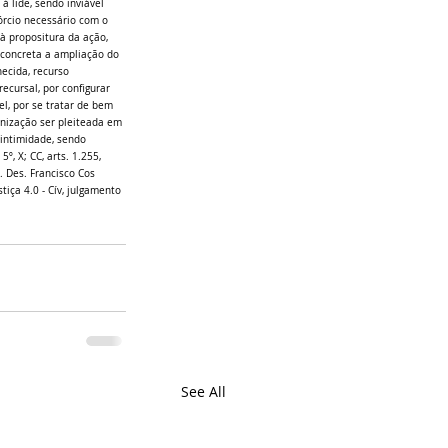
 lide, sendo inviável 
órcio necessário com o 
 à propositura da ação, 
a concreta a ampliação do 
ecida, recurso 
cursal, por configurar 
l, por se tratar de bem 
enização ser pleiteada em 
 intimidade, sendo 
º, X; CC, arts. 1.255, 
. Des. Francisco Cos  
iça 4.0 - Cív, julgamento 
See All