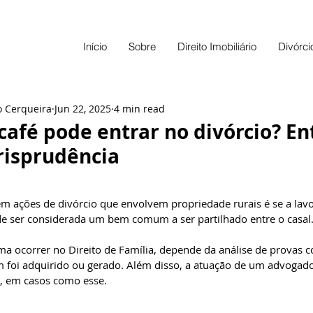
Início
Sobre
Direito Imobiliário
Divórci
o Cerqueira
Jun 22, 2025
4 min read
café pode entrar no divórcio? E
urisprudência
5 stars.
 ações de divórcio que envolvem propriedade rurais é se a lavo
e ser considerada um bem comum a ser partilhado entre o casal.
a ocorrer no Direito de Família, depende da análise de provas c
oi adquirido ou gerado. Além disso, a atuação de um advogado 
e, em casos como esse.