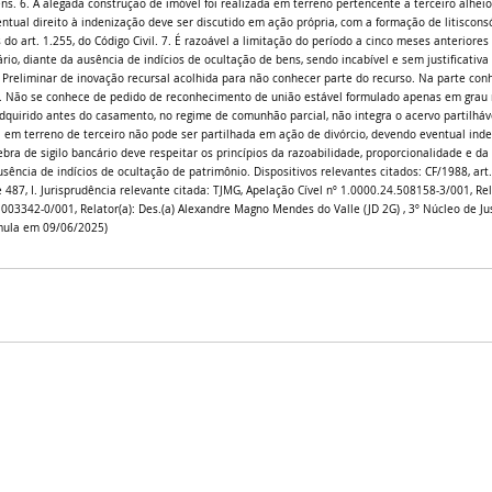
. 6. A alegada construção de imóvel foi realizada em terreno pertencente a terceiro alheio à
entual direito à indenização deve ser discutido em ação própria, com a formação de litiscons
 do art. 1.255, do Código Civil. 7. É razoável a limitação do período a cinco meses anteriores
ário, diante da ausência de indícios de ocultação de bens, sendo incabível e sem justificativ
. Preliminar de inovação recursal acolhida para não conhecer parte do recurso. Na parte conh
. Não se conhece de pedido de reconhecimento de união estável formulado apenas em grau re
dquirido antes do casamento, no regime de comunhão parcial, não integra o acervo partilháve
da em terreno de terceiro não pode ser partilhada em ação de divórcio, devendo eventual ind
ebra de sigilo bancário deve respeitar os princípios da razoabilidade, proporcionalidade e da
sência de indícios de ocultação de patrimônio. Dispositivos relevantes citados: CF/1988, art. 5
I, e 487, I. Jurisprudência relevante citada: TJMG, Apelação Cível nº 1.0000.24.508158-3/001, Rel
.003342-0/001, Relator(a): Des.(a) Alexandre Magno Mendes do Valle (JD 2G) , 3º Núcleo de Just
mula em 09/06/2025)