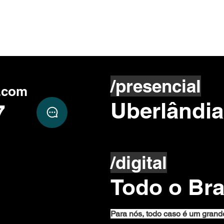
Dívida no divórcio: quando
Acor
você pode ser cobrado por
ser 
uma dívida que não fez
assi
/presencial
.com
Uberlândia
7
/digital
Todo o Bra
Para nós, todo caso é um grand