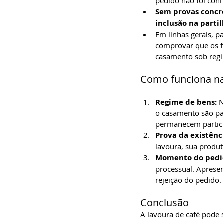
pedido não foi con
Sem provas concre
inclusão na partil
Em linhas gerais, p
comprovar que os fr
casamento sob regi
Como funciona na
Regime de bens:
 
o casamento são pa
permanecem particu
Prova da existênci
lavoura, sua produ
Momento do pedi
processual. Apresen
rejeição do pedido.
Conclusão
A lavoura de café pode 