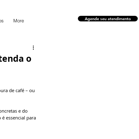
Agende seu atendimento
os
More
ntenda o
ura de café – ou 
 
oncretas e do 
é essencial para 