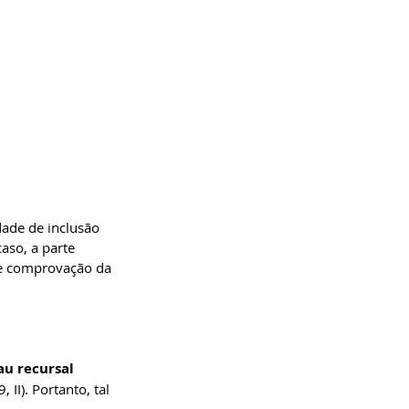
dade de inclusão 
aso, a parte 
se comprovação da 
u recursal 
 II). Portanto, tal 