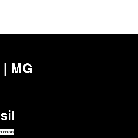
do de divórcio pode
anulado depois de
nado?
 | MG
sil
e caso.