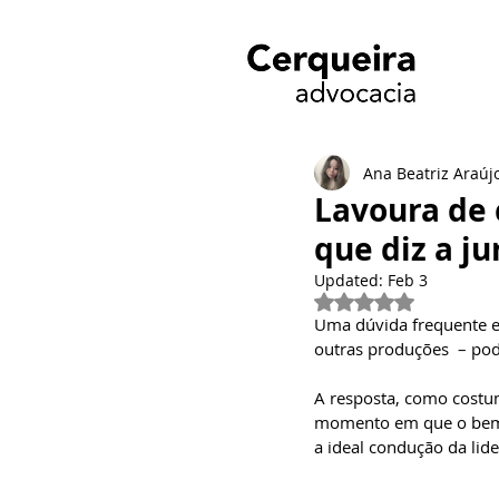
Ana Beatriz Araúj
Lavoura de 
que diz a j
Updated:
Feb 3
Rated NaN out of 
Uma dúvida frequente em
outras produções  – pod
A resposta, como costum
momento em que o bem f
a ideal condução da lid