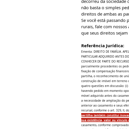
decorreu da sociedade 
não basta o simples ped
direitos de ambas as par
Se você está passando p
rurais, fale com nossos
que seus direitos sejam 
Referência Jurídica:
Ementa: DIREITO DE FAMÍLIA. AP
PARTICULAR ADQUIRIDO ANTES D
CONHECER DE PARTE DO RECURSO E,
parcialmente procedentes os pedid
fixação de compensação financeira
partilha, o reconhecimento de uni
construção de imóvel em terreno d
quatro questões em discussão: (i)
havendo pedido em momento oportun
móvel adquirido antes do casamento
a necessidade de ampliação do pe
anterior ao casamento e seus efei
recursal, conforme o art. 329, II,
partilha também constitui inova
sua existência, valor ou vínculo
casamento, conforme comprovado nos