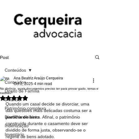
Post
Conteúdos
Ana Beatriz Araújo Cerqueira
Conteúdos
Oct 2, 2025
4 min read
No divórcio, quais documentos preciso ter para provar gado, terras e
Direito de Família
tratores?
Rated NaN out of 5 stars.
Divórcio
Quando um casal decide se divorciar, uma 
Patrimônio complexo
das questões mais delicadas costuma ser a 
Direito Imobiliário
partilha de bens
. Afinal, o patrimônio 
construído durante o casamento deve ser 
Indenização
dividido de forma justa, observando-se o 
Inventário
regime de bens adotado.