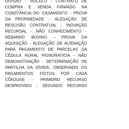
DIVISÃO - VEÍCULO - CONTRATO DE 
COMPRA E VENDA FIRMADO NA 
CONSTÂNCIA DO CASAMENTO - PROVA 
DA PROPRIEDADE - ALEGAÇÃO DE 
RESCISÃO CONTRATUAL - INOVAÇÃO 
RECURSAL - NÃO CONHECIMENTO - 
REBANHO BOVINO - PROVA DA 
AQUISIÇÃO - ALEGAÇÃO DE ALIENAÇÃO 
PARA PAGAMENTO DE PARCELAS DA 
CÉDULA RURAL PIGNORATÍCIA - NÃO 
DEMONSTRAÇÃO - DETERMINAÇÃO DE 
PARTILHA DA DÍVIDA, OBSERVADO OS 
PAGAMENTOS FEITOS POR CADA 
CÔNJUGE - PRIMEIRO RECURSO 
DESPROVIDO - SEGUNDO RECURSO 
PARCIALMENTE CONHECIDO E 
DESPROVIDO. - Indefere-se o pedido de 
partilha de trator e implementos agrícolas, 
se não há documento comprovando a 
aquisição dos referidos bens por um dos 
cônjuges, sendo que fotografia e afirmação 
de testemunha não são suficientes para 