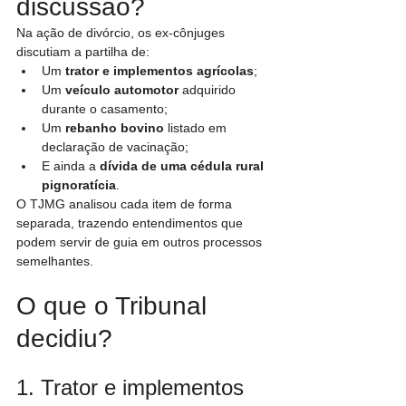
discussão?
Na ação de divórcio, os ex-cônjuges 
discutiam a partilha de:
Um 
trator e implementos agrícolas
;
Um 
veículo automotor
 adquirido 
durante o casamento;
Um 
rebanho bovino
 listado em 
declaração de vacinação;
E ainda a 
dívida de uma cédula rural 
pignoratícia
.
O TJMG analisou cada item de forma 
separada, trazendo entendimentos que 
podem servir de guia em outros processos 
semelhantes.
O que o Tribunal 
decidiu?
1. Trator e implementos 