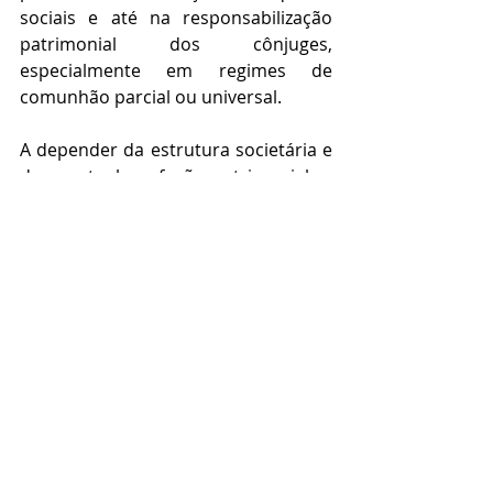
sociais e até na responsabilização 
patrimonial dos cônjuges, 
especialmente em regimes de 
comunhão parcial ou universal. 
A depender da estrutura societária e 
da eventual confusão patrimonial, 
o 
passivo fiscal pode comprometer 
significativamente o patrimônio a 
ser partilhado — e, em cenários 
mais sensíveis, gerar reflexos na 
esfera pessoal do empresário
. 
Em casos assim, estratégia jurídica 
integrada entre Direito Empresarial, 
Tributário e de Família deixa de ser 
opcional e passa a ser indispensável.
Patrimônio complexo