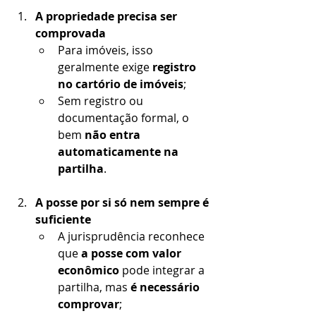
A propriedade precisa ser 
comprovada
Para imóveis, isso 
geralmente exige 
registro 
no cartório de imóveis
;
Sem registro ou 
documentação formal, o 
bem 
não entra 
automaticamente na 
partilha
.
A posse por si só nem sempre é 
suficiente
A jurisprudência reconhece 
que 
a posse com valor 
econômico
 pode integrar a 
partilha, mas 
é necessário 
comprovar
;